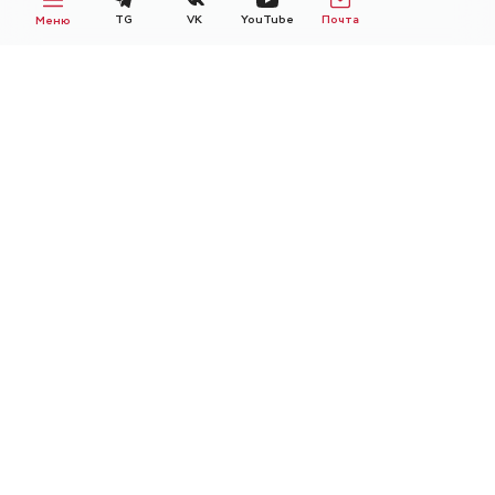
TG
VK
YouTube
Почта
Меню
НОВОСТИ
Все новости
Экспертное мнение
Справка от РГР
15
ГОРЯЧАЯ
ИЮЛЯ
2026